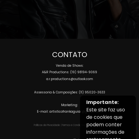
CONTATO
Venda de Shows:
A&R Productions: (19) 98194-9069
a.r.productions@outlook.com
Assessoria & Composições: (11) 95020-3633
Importante:
Marketing:
Este site faz uso
E-mail: artisticofrankaguiar@gmail.com
de cookies que
podem conter
Políticas de Privacidade
|
Termos e Condições
|
Formulário RGPD
informações de